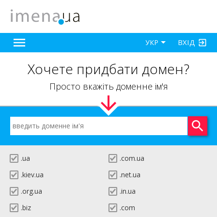
ВХІД
УКР
Хочете придбати домен?
Просто вкажіть доменне ім'я
.ua
.com.ua
.kiev.ua
.net.ua
.org.ua
.in.ua
.biz
.com